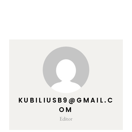
KUBILIUSB9@GMAIL.C
OM
Editor