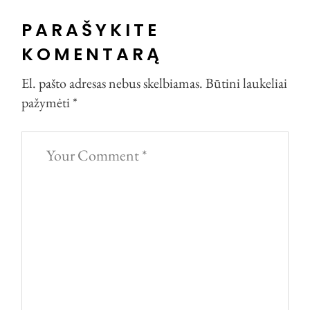
PARAŠYKITE
KOMENTARĄ
El. pašto adresas nebus skelbiamas.
Būtini laukeliai
pažymėti
*