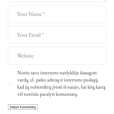
Noriu savo interneto naršyklėje išsaugoti
vardą, el. pašto adresą ir interneto puslapį,
kad jų nebereiktų įvesti iš naujo, kai kitą kartą
vėl norėsiu parašyti komentarą.
Įrašyti komentarą