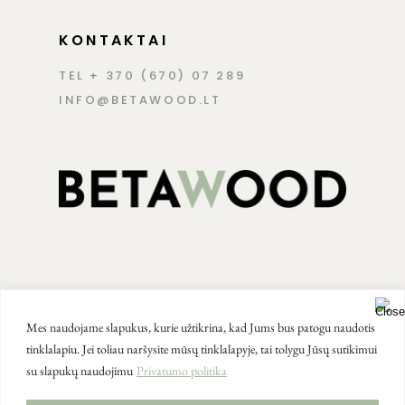
KONTAKTAI
TEL + 370 (670) 07 289
INFO@BETAWOOD.LT
Mes naudojame slapukus, kurie užtikrina, kad Jums bus patogu naudotis
tinklalapiu. Jei toliau naršysite mūsų tinklalapyje, tai tolygu Jūsų sutikimui
su slapukų naudojimu
Privatumo politika